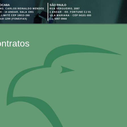
OCABA
SÃO PAULO
ENG. CARLOS REINALDO MENDES
RUA VERGUEIRO, 2087
00 - 10 ANDAR, SALA 1001
1 ANDAR - ED. FORTUNE CJ 01
ILLIMITÉ CEP 18013-280
VILA MARIANA - CEP 04101-000
418-1299
(FONE/FAX)
5087-8966
(11)
ntratos