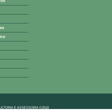
ros
tas
ico
LTORIA E ASSESSORIA ©2019