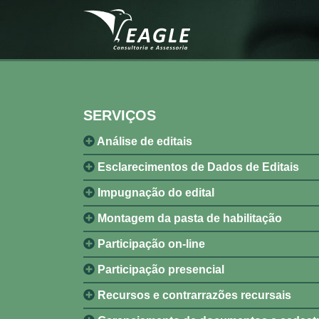
SERVIÇOS
Análise de editais
Esclarecimentos de Dados de Editais
Impugnação do edital
Montagem da pasta de habilitação
Participação on-line
Participação presencial
Recursos e contrarrazões recursais