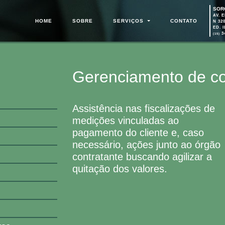
SOR
AV. 
(PÁGINA ATUAL)
HOME
SOBRE
SERVIÇOS
CONTATO
N 32
ED. 
3
(15)
Gerenciamento de co
Assistência nas fiscalizações de
medições vinculadas ao
pagamento do cliente e, caso
necessário, ações junto ao órgão
contratante buscando agilizar a
quitação dos valores.